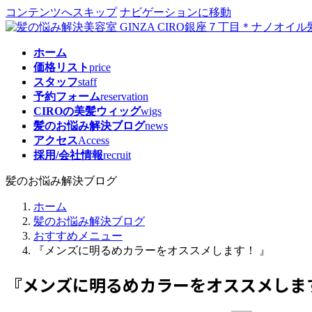
コンテンツへスキップ
ナビゲーションに移動
ホーム
価格リスト
price
スタッフ
staff
予約フォーム
reservation
CIROの美髪ウィッグ
wigs
髪のお悩み解決ブログ
news
アクセス
Access
採用/会社情報
recruit
髪のお悩み解決ブログ
ホーム
髪のお悩み解決ブログ
おすすめメニュー
『メンズに明るめカラーをオススメします！ 』
『メンズに明るめカラーをオススメします