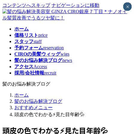
コンテンツへスキップ
ナビゲーションに移動
×
×
×
×
×
×
×
×
×
×
×
×
ホーム
価格リスト
price
スタッフ
staff
予約フォーム
reservation
CIROの美髪ウィッグ
wigs
髪のお悩み解決ブログ
news
アクセス
Access
採用/会社情報
recruit
髪のお悩み解決ブログ
ホーム
髪のお悩み解決ブログ
おすすめメニュー
頭皮の色でわかる⚡見た目年齢💦
頭皮の色でわかる⚡見た目年齢💦