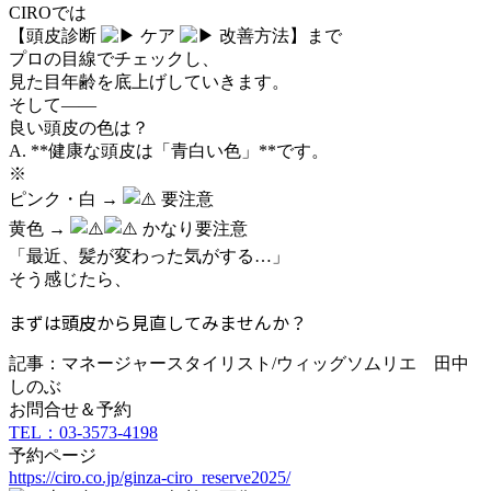
CIROでは
【頭皮診断
ケア
改善方法】まで
プロの目線でチェックし、
見た目年齢を底上げしていきます。
そして――
良い頭皮の色は？
A. **健康な頭皮は「青白い色」**です。
※
ピンク・白 →
要注意
黄色 →
かなり要注意
「最近、髪が変わった気がする…」
そう感じたら、
まずは頭皮から見直してみませんか？
記事：マネージャースタイリスト/ウィッグソムリエ 田中
しのぶ
お問合せ＆予約
TEL：03-3573-4198
予約ページ
https://ciro.co.jp/ginza-ciro_reserve2025/