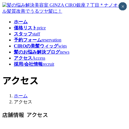
コ
ナ
×
×
×
×
×
×
×
×
×
×
×
×
ン
ビ
テ
ゲ
ホーム
ン
ー
価格リスト
price
ツ
シ
スタッフ
staff
へ
ョ
予約フォーム
reservation
ス
ン
CIROの美髪ウィッグ
wigs
キ
に
髪のお悩み解決ブログ
news
ッ
移
アクセス
Access
プ
動
採用/会社情報
recruit
アクセス
ホーム
アクセス
店舗情報 アクセス